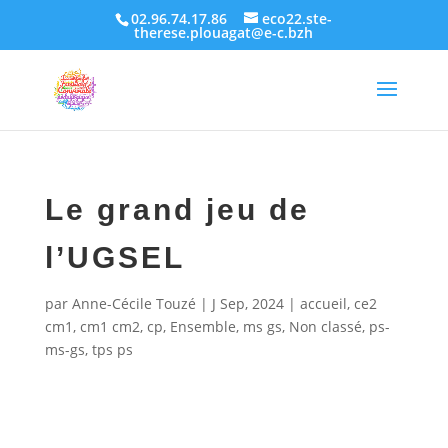
02.96.74.17.86
eco22.ste-
therese.plouagat@e-c.bzh
Le grand jeu de
l’UGSEL
par
Anne-Cécile Touzé
|
J Sep, 2024
|
accueil
,
ce2
cm1
,
cm1 cm2
,
cp
,
Ensemble
,
ms gs
,
Non classé
,
ps-
ms-gs
,
tps ps