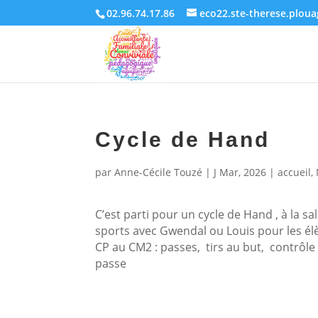
02.96.74.17.86
eco22.ste-therese.plou
Cycle de Hand
par
Anne-Cécile Touzé
|
J Mar, 2026
|
accueil
,
C’est parti pour un cycle de Hand , à la sal
sports avec Gwendal ou Louis pour les él
CP au CM2 : passes, tirs au but, contrôle
passe