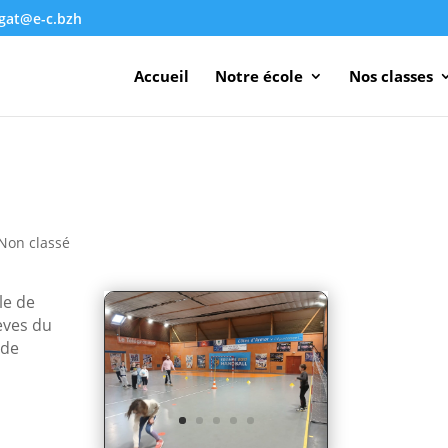
agat@e-c.bzh
Accueil
Notre école
Nos classes
Non classé
le de
èves du
 de