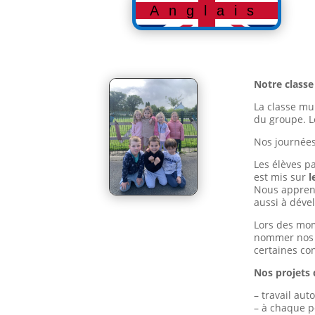
Anglais
Notre classe
La classe mul
du groupe. L
Nos journée
Les élèves pa
est mis sur
l
Nous appren
aussi à déve
Lors des mo
nommer nos é
certaines co
Nos projets 
– travail au
– à chaque pé