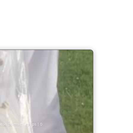
assé
,
ps-ms-gs
,
tps ps
| 0