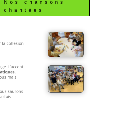
Nos chansons
chantées
r la cohésion
age. L’accent
atiques.
nous mais
nous saurons
arfois