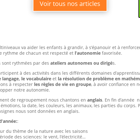
Voir tous nos articles
tiniveaux va aider les enfants à grandir, à s’épanouir et à renforce
e rythme de chacun est respecté et
l’autonomie
favorisée.
s sont rythmées par des
ateliers autonomes ou dirigé
s.
rticipent à des activités dans les différents domaines d’apprentiss
e langage, le vocabulaire
et
la résolution de problème en mathém
ons à respecter
les règles de vie en groupe
, à avoir confiance en 
lopper notre autonomie.
ment de regroupement nous chantons en
anglais
. En fin d’année 
motions, la date, les couleurs, les animaux, les parties du corps. P
nsignes nous sont données en anglais.
d’année:
:
tour du thème de la nature avec les saisons
riode des sciences: le vent, l’électricité…