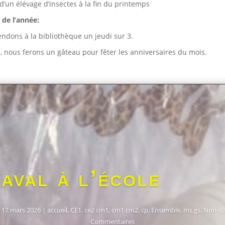
 d’un élévage d’insectes à la fin du printemps
 de l’année:
ndons à la bibliothèque un jeudi sur 3.
 nous ferons un gâteau pour fêter les anniversaires du mois.
aval à l’école
|
17 mars 2026
|
accueil
,
CE1
,
ce2 cm1
,
cm1 cm2
,
cp
,
Ensemble
,
ms gs
,
Non cl
Commentaires