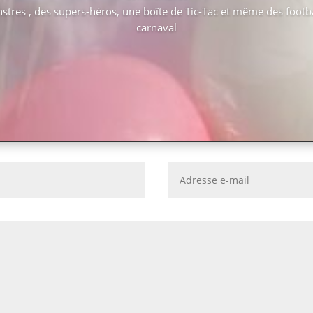
stres , des supers-héros, une boîte de Tic-Tac et même des footba
carnaval