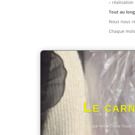
– réalisation
Tout au long
Nous nous re
Chaque mois,
Le carn
par
Anne-Cécile Touzé