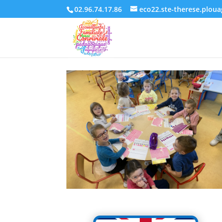
02.96.74.17.86
eco22.ste-therese.plou