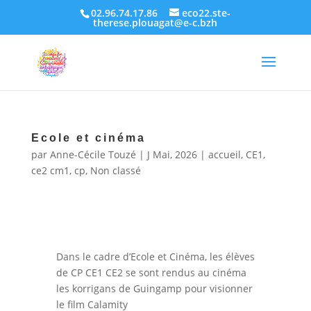
02.96.74.17.86
eco22.ste-
therese.plouagat@e-c.bzh
Ecole et cinéma
par
Anne-Cécile Touzé
|
J Mai, 2026
|
accueil
,
CE1
,
ce2 cm1
,
cp
,
Non classé
Dans le cadre d’Ecole et Cinéma, les élèves
de CP CE1 CE2 se sont rendus au cinéma
les korrigans de Guingamp pour visionner
le film Calamity