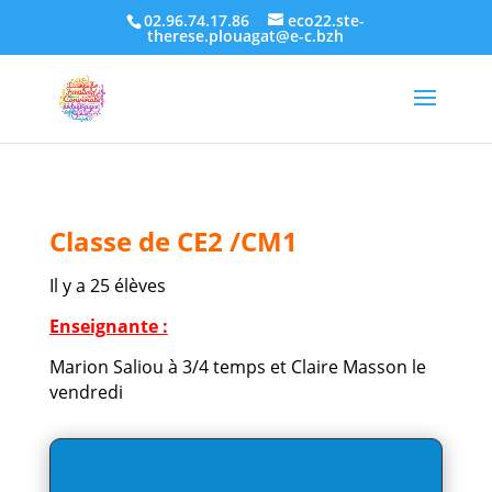
02.96.74.17.86
eco22.ste-
therese.plouagat@e-c.bzh
Classe de CE2 /CM1
Il y a 25 élèves
Enseignante :
Marion Saliou à 3/4 temps et Claire Masson le
vendredi