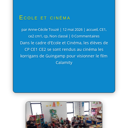
Ecole et cinéma
par
Anne-Cécile Touzé
|
12 mai 2026
|
accueil
,
CE1
,
ce2 cm1
,
cp
,
Non classé
| 0 Commentaires
Dans le cadre d'Ecole et Cinéma, les élèves de
CP CE1 CE2 se sont rendus au cinéma les
korrigans de Guingamp pour visionner le film
Calamity