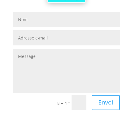
Envoi
=
8 + 4