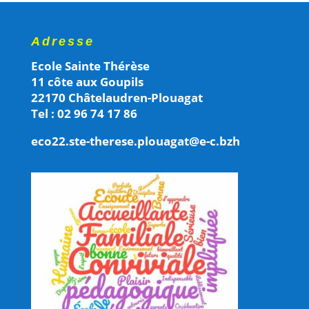
Adresse
Ecole Sainte Thérèse
11 côte aux Goupils
22170 Châtelaudren-Plouagat
Tel : 02 96 74 17 86
eco22.ste-therese.plouagat@e-c.bzh