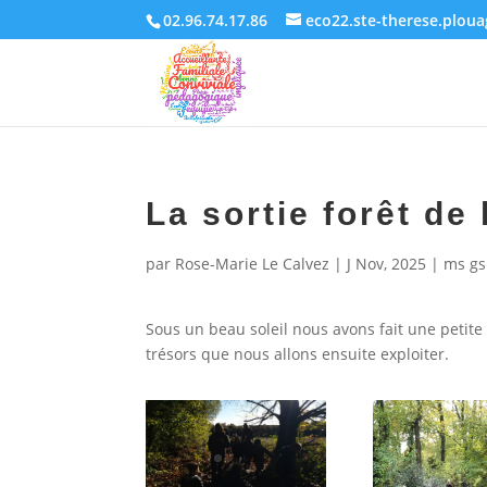
02.96.74.17.86
eco22.ste-therese.plou
La sortie forêt de
par
Rose-Marie Le Calvez
|
J Nov, 2025
|
ms gs
Sous un beau soleil nous avons fait une petit
trésors que nous allons ensuite exploiter.