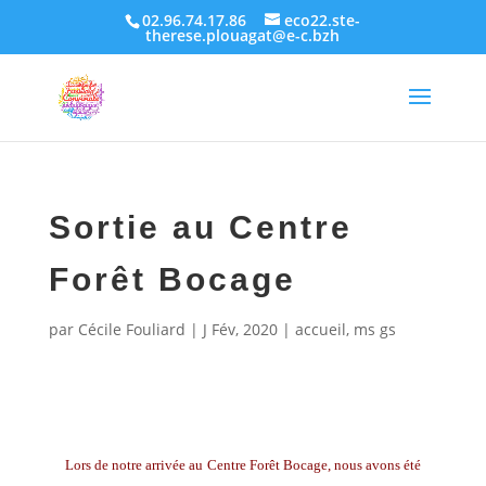
02.96.74.17.86
eco22.ste-
therese.plouagat@e-c.bzh
Sortie au Centre
Forêt Bocage
par
Cécile Fouliard
|
J Fév, 2020
|
accueil
,
ms gs
Lors de
notre arrivée au
C
entre
F
orêt
B
ocage,
nous avons été