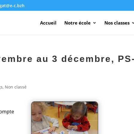
agat@e-c.bzh
Accueil
Notre école
Nos classes
vembre au 3 décembre, PS
gs
,
Non classé
 compte