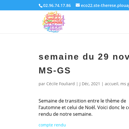
02.96.74.17.86
eco22.ste-therese.plou
semaine du 29 no
MS-GS
par
Cécile Fouliard
|
J Déc, 2021
|
accueil
,
ms 
Semaine de transition entre le thème de
l’automne et celui de Noël. Voici donc le
rendu de notre semaine.
compte rendu