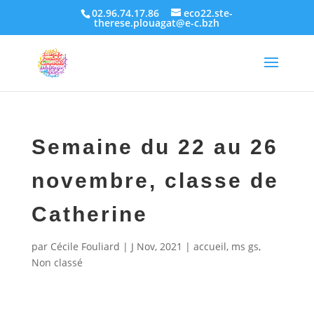
02.96.74.17.86
eco22.ste-
therese.plouagat@e-c.bzh
Semaine du 22 au 26
novembre, classe de
Catherine
par
Cécile Fouliard
|
J Nov, 2021
|
accueil
,
ms gs
,
Non classé