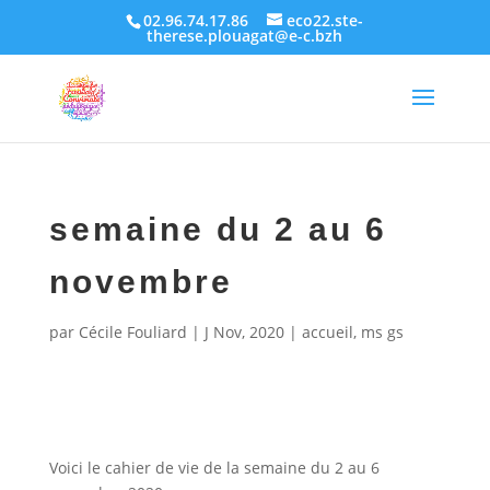
02.96.74.17.86
eco22.ste-
therese.plouagat@e-c.bzh
semaine du 2 au 6
novembre
par
Cécile Fouliard
|
J Nov, 2020
|
accueil
,
ms gs
Voici le cahier de vie de la semaine du 2 au 6