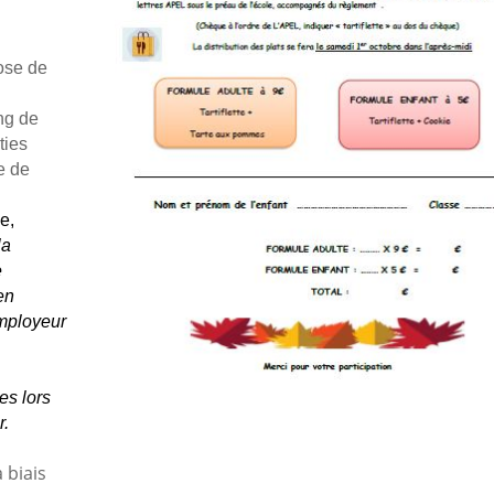
ose de
ng de
ties
e de
le,
la
e
en
employeur
es lors
r.
 biais