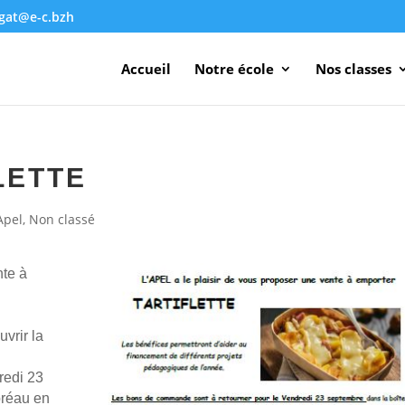
agat@e-c.bzh
Accueil
Notre école
Nos classes
LETTE
Apel
,
Non classé
nte à
vrir la
redi 23
préau en