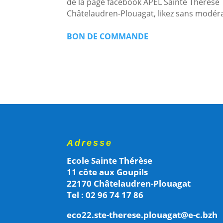
de la page facebook APEL Sainte Thérèse
Châtelaudren-Plouagat, likez sans modér
BON DE COMMANDE
Adresse
Ecole Sainte Thérèse
11 côte aux Goupils
22170 Châtelaudren-Plouagat
Tel : 02 96 74 17 86
eco22.ste-therese.plouagat@e-c.bzh