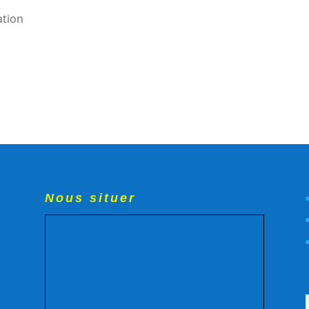
ation
Nous situer