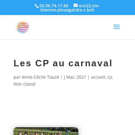
02.96.74.17.86
eco22.ste-
therese.plouagat@e-c.bzh
Les CP au carnaval
par
Anne-Cécile Touzé
|
J Mar, 2021
|
accueil
,
cp
,
Non classé