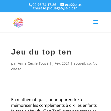
02.96.74.17.86
eco22.ste-
therese.plouagat@e-c.bzh
Jeu du top ten
par
Anne-Cécile Touzé
|
J Fév, 2021
|
accueil
,
cp
,
Non
classé
En mathématiques, pour apprendre à
mémoriser les compléments à dix, les enfants