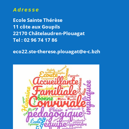
Adresse
Ecole Sainte Thérèse
11 côte aux Goupils
22170 Châtelaudren-Plouagat
Tel : 02 96 74 17 86
eco22.ste-therese.plouagat@e-c.bzh