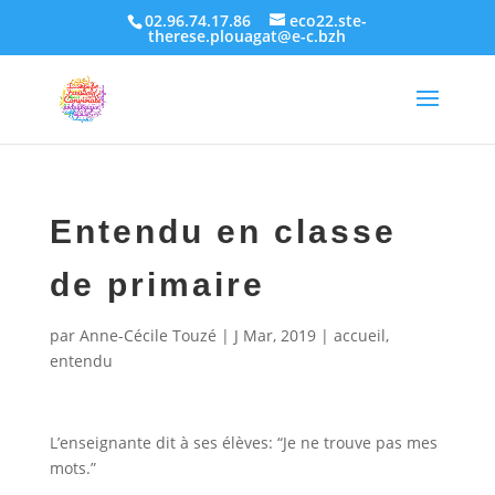
02.96.74.17.86
eco22.ste-
therese.plouagat@e-c.bzh
Entendu en classe
de primaire
par
Anne-Cécile Touzé
|
J Mar, 2019
|
accueil
,
entendu
L’enseignante dit à ses élèves: “Je ne trouve pas mes
mots.”