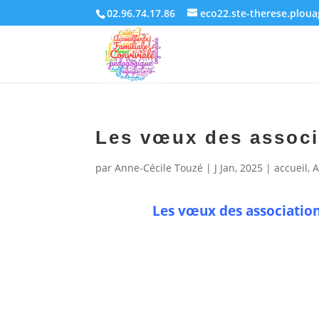
02.96.74.17.86
eco22.ste-therese.plou
Les vœux des associ
par
Anne-Cécile Touzé
|
J Jan, 2025
|
accueil
,
A
Les vœux des associatio