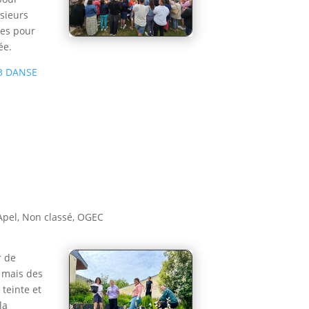
sieurs
les pour
ée.
3
DANSE
Apel
,
Non classé
,
OGEC
r de
s mais des
 teinte et
la