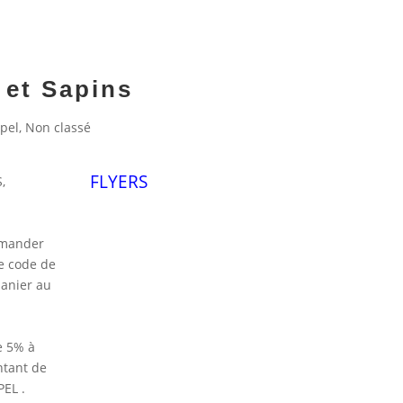
 et Sapins
pel
,
Non classé
FLYERS
,
mmander
e code de
anier au
e 5% à
tant de
EL .