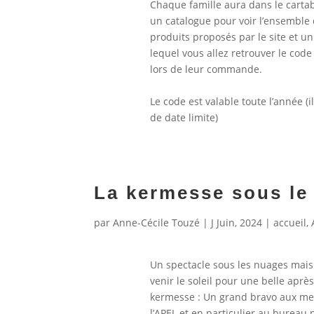
Chaque famille aura dans le cartab
un catalogue pour voir l’ensemble
produits proposés par le site et un 
lequel vous allez retrouver le code
lors de leur commande.
Le code est valable toute l’année (il
de date limite)
La kermesse sous le 
par
Anne-Cécile Touzé
|
J Juin, 2024
|
accueil
,
Un spectacle sous les nuages mais 
venir le soleil pour une belle aprè
kermesse : Un grand bravo aux m
l’APEL et en particulier au bureau 