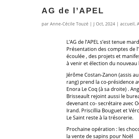
AG de l’APEL
par
Anne-Cécile Touzé
|
J Oct, 2024
|
accueil
,
L’AG de l’APEL s’est tenue mardi
Présentation des comptes de l
écoulée , des projets et manife
à venir et élection du nouveau
Jérôme Costan-Zanon (assis au
rang) prend la co-présidence a
Enora Le Coq (à sa droite) . An
Brisseault rejoint aussi le bure
devenant co- secrétaire avec 
Irand. Priscillia Bouguet et Vé
Le Saint reste à la trésorerie.
Prochaine opération : les choco
la vente de sapins pour Noël