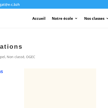
agat@e-c.bzh
Accueil
Notre école
Nos classes
ations
pel
,
Non classé
,
OGEC
ns