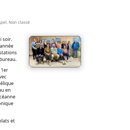
Apel
,
Non classé
 soir.
’année
stations
 bureau.
 1er
vec
gélique
au en
Océanne
ronique
lats et