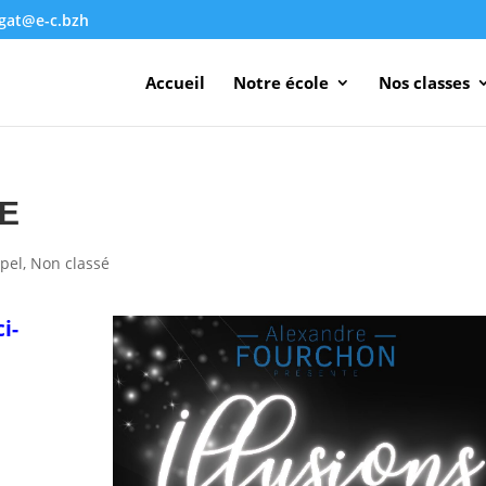
agat@e-c.bzh
Accueil
Notre école
Nos classes
LE
pel
,
Non classé
i-