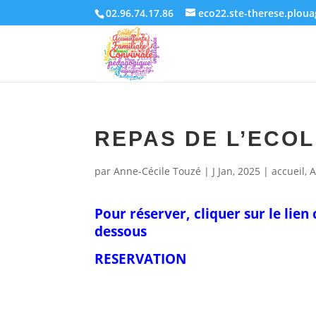
02.96.74.17.86
eco22.ste-therese.plou
REPAS DE L’ECO
par
Anne-Cécile Touzé
|
J Jan, 2025
|
accueil
,
A
Pour réserver, cliquer sur le lien c
dessous
RESERVATION