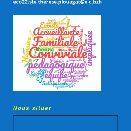
eco22.ste-therese.plouagat@e-c.bzh
Nous situer