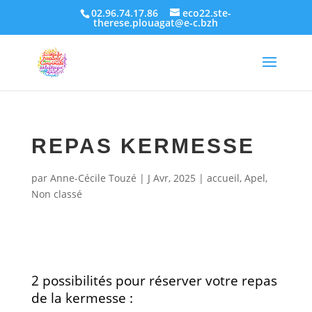
02.96.74.17.86
eco22.ste-
therese.plouagat@e-c.bzh
REPAS KERMESSE
par
Anne-Cécile Touzé
|
J Avr, 2025
|
accueil
,
Apel
,
Non classé
2 possibilités pour réserver votre repas
de la kermesse :