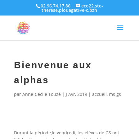
02.96.74.17.86
eco22.ste-
therese.plouagat@e-c.bzh
Bienvenue aux
alphas
par
Anne-Cécile Touzé
|
J Avr, 2019
|
accueil
,
ms gs
Durant la période,le vendredi, les élèves de GS ont