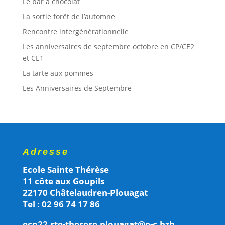
Le bar à chocolat
La sortie forêt de l’automne
Rencontre intergénérationnelle
Les anniversaires de septembre octobre en CP/CE2
et CE1
La tarte aux pommes
Les Anniversaires de Septembre
Adresse
Ecole Sainte Thérèse
11 côte aux Goupils
22170 Châtelaudren-Plouagat
Tel : 02 96 74 17 86
eco22.ste-therese.plouagat@e-c.bzh