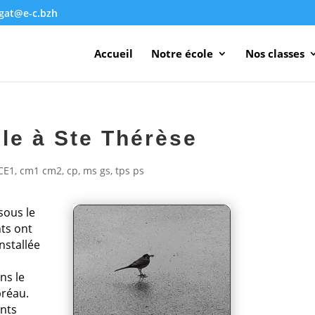
agat@e-c.bzh
Accueil
Notre école
Nos classes
lle à Ste Thérèse
CE1
,
cm1 cm2
,
cp
,
ms gs
,
tps ps
sous le
ts ont
nstallée
ns le
préau.
ants