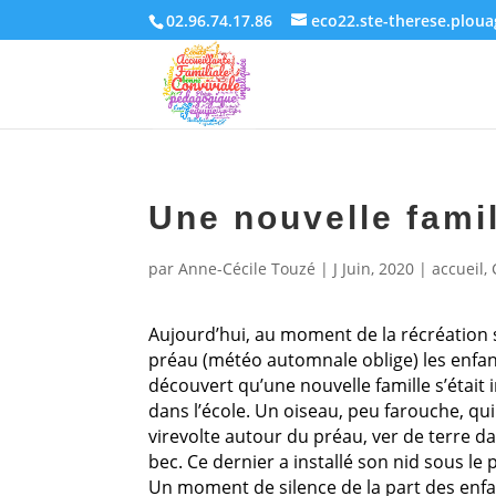
02.96.74.17.86
eco22.ste-therese.plou
Une nouvelle fami
par
Anne-Cécile Touzé
|
J Juin, 2020
|
accueil
,
Aujourd’hui, au moment de la récréation 
préau (météo automnale oblige) les enfan
découvert qu’une nouvelle famille s’était i
dans l’école. Un oiseau, peu farouche, qui
virevolte autour du préau, ver de terre da
bec. Ce dernier a installé son nid sous le 
Un moment de silence de la part des enf