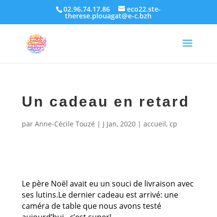
02.96.74.17.86
eco22.ste-
therese.plouagat@e-c.bzh
Un cadeau en retard
par
Anne-Cécile Touzé
|
J Jan, 2020
|
accueil
,
cp
Le père Noël avait eu un souci de livraison avec
ses lutins.Le dernier cadeau est arrivé: une
caméra de table que nous avons testé