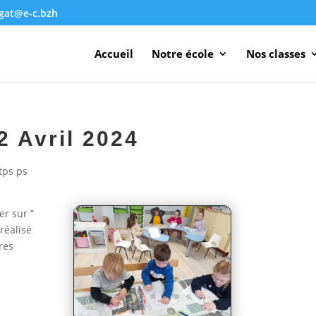
agat@e-c.bzh
Accueil
Notre école
Nos classes
2 Avril 2024
tps ps
er sur ”
réalisé
res