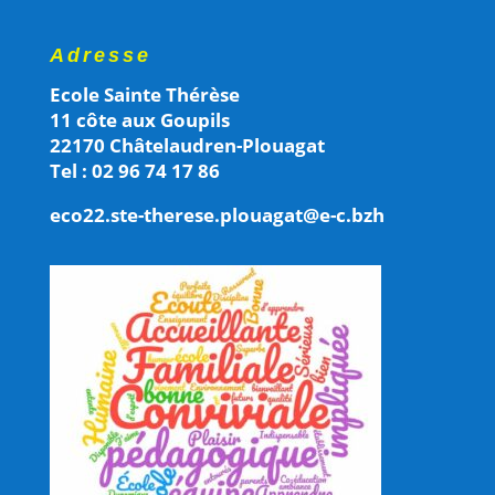
Adresse
Ecole Sainte Thérèse
11 côte aux Goupils
22170 Châtelaudren-Plouagat
Tel : 02 96 74 17 86
eco22.ste-therese.plouagat@e-c.bzh