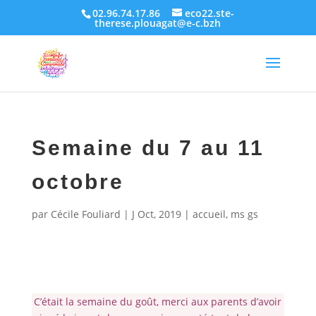
02.96.74.17.86
eco22.ste-
therese.plouagat@e-c.bzh
Semaine du 7 au 11
octobre
par
Cécile Fouliard
|
J Oct, 2019
|
accueil
,
ms gs
C’était la semaine du goût, merci aux parents d’avoir