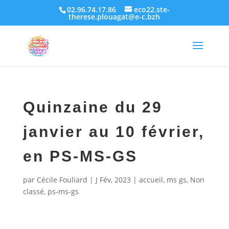
02.96.74.17.86
eco22.ste-
therese.plouagat@e-c.bzh
Quinzaine du 29
janvier au 10 février,
en PS-MS-GS
par
Cécile Fouliard
|
J Fév, 2023
|
accueil
,
ms gs
,
Non
classé
,
ps-ms-gs