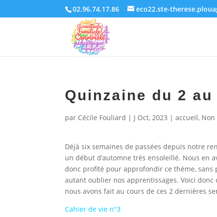
02.96.74.17.86
eco22.ste-therese.plou
Quinzaine du 2 au
par
Cécile Fouliard
|
J Oct, 2023
|
accueil
,
Non 
Déjà six semaines de passées depuis notre ren
un début d’automne très ensoleillé. Nous en 
donc profité pour approfondir ce thème, sans
autant oublier nos apprentissages. Voici donc
nous avons fait au cours de ces 2 dernières s
Cahier de vie n°3