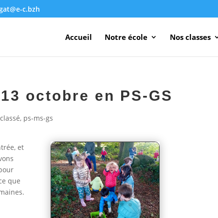
agat@e-c.bzh
Accueil
Notre école
Nos classes
 13 octobre en PS-GS
classé
,
ps-ms-gs
trée, et
avons
 pour
 ce que
emaines.