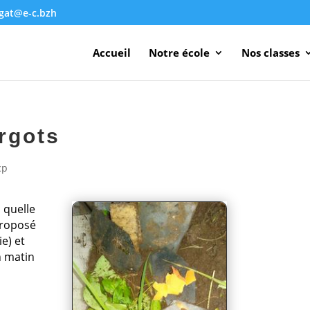
agat@e-c.bzh
Accueil
Notre école
Nos classes
rgots
cp
 quelle
proposé
e) et
n matin