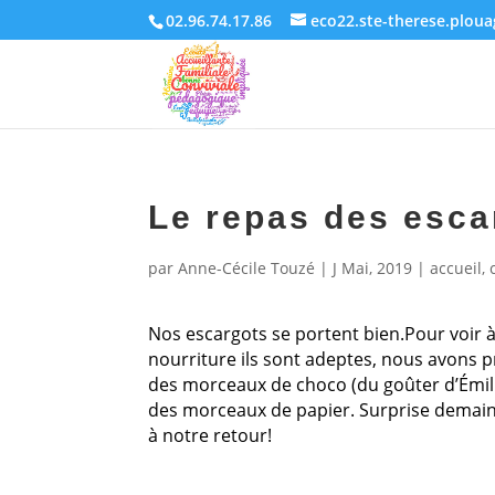
02.96.74.17.86
eco22.ste-therese.plou
Le repas des esca
par
Anne-Cécile Touzé
|
J Mai, 2019
|
accueil
,
Nos escargots se portent bien.Pour voir à
nourriture ils sont adeptes, nous avons 
des morceaux de choco (du goûter d’Émili
des morceaux de papier. Surprise demai
à notre retour!