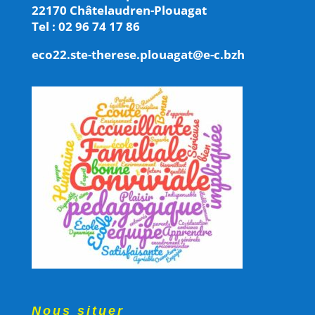
22170 Châtelaudren-Plouagat
Tel : 02 96 74 17 86
eco22.ste-therese.plouagat@e-c.bzh
Nous situer