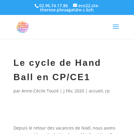
02.96.74.17.86
eco22.ste-
therese.plouagat@e-c.bzh
Le cycle de Hand
Ball en CP/CE1
par
Anne-Cécile Touzé
|
J Fév, 2020
|
accueil
,
cp
Depuis le retour des vacances de Noël, nous avons