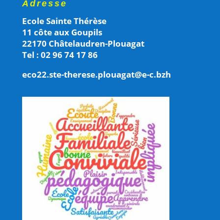
Adresse
Ecole Sainte Thérèse
11 côte aux Goupils
22170 Châtelaudren-Plouagat
Tel : 02 96 74 17 86
eco22.ste-therese.plouagat@e-c.bzh