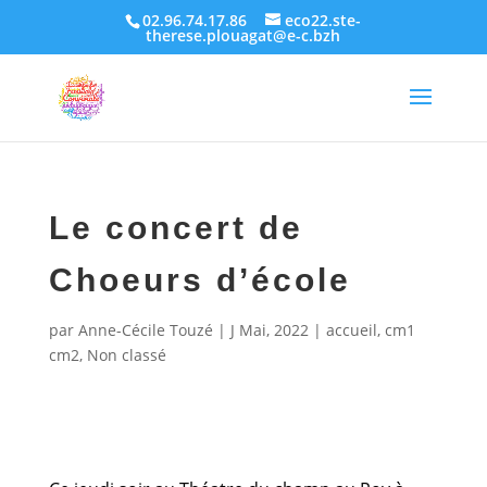
02.96.74.17.86
eco22.ste-
therese.plouagat@e-c.bzh
Le concert de
Choeurs d’école
par
Anne-Cécile Touzé
|
J Mai, 2022
|
accueil
,
cm1
cm2
,
Non classé