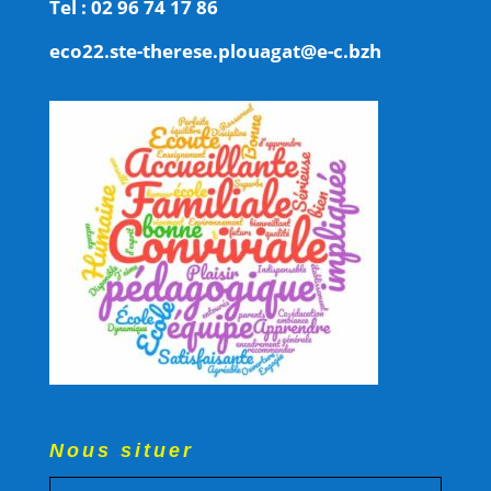
Tel : 02 96 74 17 86
eco22.ste-therese.plouagat@e-c.bzh
Nous situer