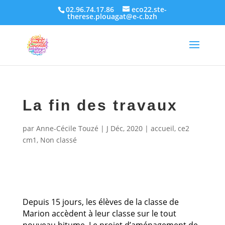
02.96.74.17.86
eco22.ste-
therese.plouagat@e-c.bzh
La fin des travaux
par
Anne-Cécile Touzé
|
J Déc, 2020
|
accueil
,
ce2
cm1
,
Non classé
Depuis 15 jours, les élèves de la classe de
Marion accèdent à leur classe sur le tout