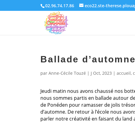
02.96.74.17.86
eco22.ste-therese.plou
Ballade d’automn
par
Anne-Cécile Touzé
|
J Oct, 2023
|
accueil
,
Jeudi matin nous avons chaussé nos bott
nous sommes partis en ballade autour de
de Ponéden pour ramasser de jolis tréso
d’automne. De retour à l’école nous avons
parler notre créativité en faisant du land 