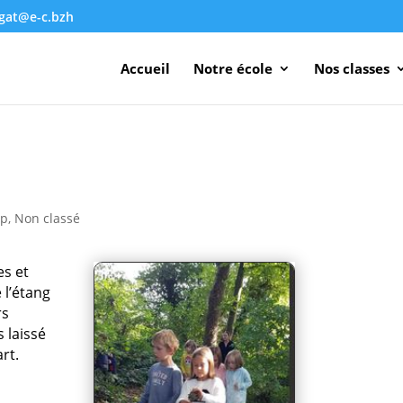
agat@e-c.bzh
Accueil
Notre école
Nos classes
e
cp
,
Non classé
es et
 l’étang
rs
 laissé
art.