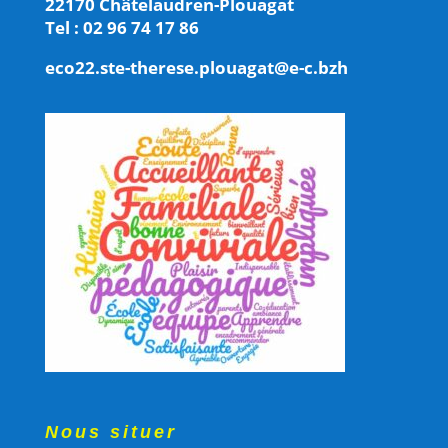
22170 Châtelaudren-Plouagat
Tel : 02 96 74 17 86
eco22.ste-therese.plouagat@e-c.bzh
Nous situer