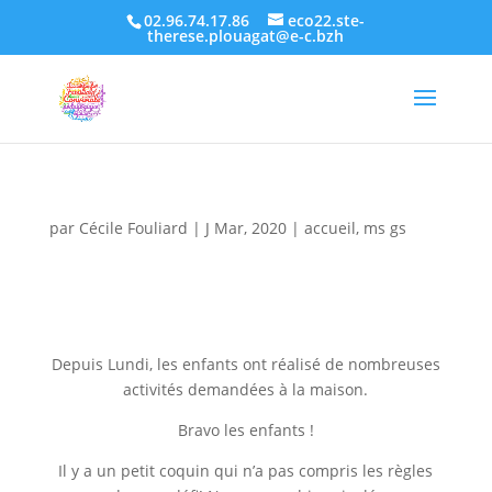
02.96.74.17.86
eco22.ste-
therese.plouagat@e-c.bzh
par
Cécile Fouliard
|
J Mar, 2020
|
accueil
,
ms gs
Depuis Lundi, les enfants ont réalisé de nombreuses
activités demandées à la maison.
Bravo les enfants !
Il y a un petit coquin qui n’a pas compris les règles