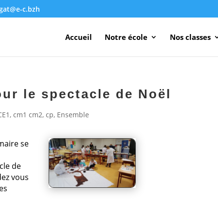
agat@e-c.bzh
Accueil
Notre école
Nos classes
ur le spectacle de Noël
CE1
,
cm1 cm2
,
cp
,
Ensemble
maire se
cle de
dez vous
es