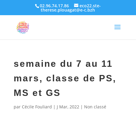
02.96.74.17.86
eco22.ste-
therese.plouagat@e-c.bzh
semaine du 7 au 11
mars, classe de PS,
MS et GS
par
Cécile Fouliard
|
J Mar, 2022
|
Non classé