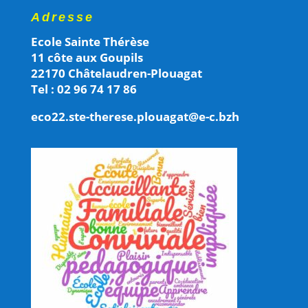
Adresse
Ecole Sainte Thérèse
11 côte aux Goupils
22170 Châtelaudren-Plouagat
Tel : 02 96 74 17 86
eco22.ste-therese.plouagat@e-c.bzh