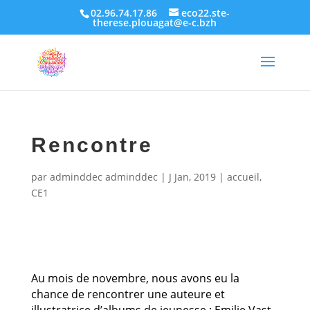
02.96.74.17.86
eco22.ste-
therese.plouagat@e-c.bzh
Rencontre
par
adminddec adminddec
|
J Jan, 2019
|
accueil
,
CE1
Au mois de novembre, nous avons eu la
chance de rencontrer une auteure et