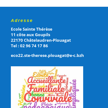
Adresse
Ecole Sainte Thérèse
11 côte aux Goupils
22170 Châtelaudren-Plouagat
Tel : 02 96 74 17 86
eco22.ste-therese.plouagat@e-c.bzh