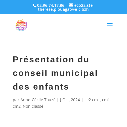
02.96.74.17.86
eco22.ste-
therese.plouagat@e-c.bzh
Présentation du
conseil municipal
des enfants
par
Anne-Cécile Touzé
|
J Oct, 2024
|
ce2 cm1
,
cm1
cm2
,
Non classé