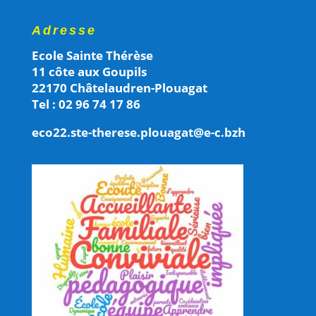
Adresse
Ecole Sainte Thérèse
11 côte aux Goupils
22170 Châtelaudren-Plouagat
Tel : 02 96 74 17 86
eco22.ste-therese.plouagat@e-c.bzh