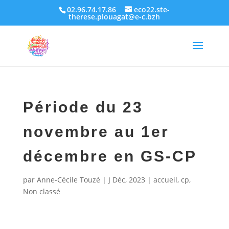
02.96.74.17.86
eco22.ste-
therese.plouagat@e-c.bzh
Période du 23
novembre au 1er
décembre en GS-CP
par
Anne-Cécile Touzé
|
J Déc, 2023
|
accueil
,
cp
,
Non classé