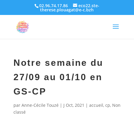
02.96.74.17.86
eco22.ste-
therese.plouagat@e-c.bzh
Notre semaine du
27/09 au 01/10 en
GS-CP
par
Anne-Cécile Touzé
|
J Oct, 2021
|
accueil
,
cp
,
Non
classé