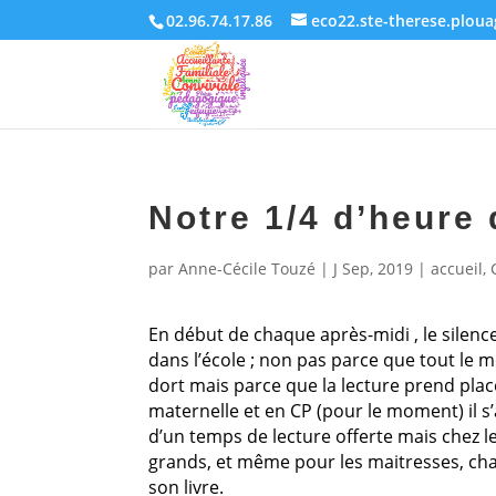
02.96.74.17.86
eco22.ste-therese.plou
Notre 1/4 d’heure 
par
Anne-Cécile Touzé
|
J Sep, 2019
|
accueil
,
En début de chaque après-midi , le silence
dans l’école ; non pas parce que tout le
dort mais parce que la lecture prend plac
maternelle et en CP (pour le moment) il s’
d’un temps de lecture offerte mais chez l
grands, et même pour les maitresses, ch
son livre.