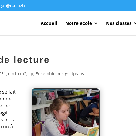
agat@e-c.bzh
Accueil
Notre école
Nos classes
de lecture
CE1
,
cm1 cm2
,
cp
,
Ensemble
,
ms gs
,
tps ps
 se fait
 monde
e : en
agit
es plus
acun à