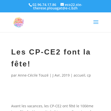
02.96.74.17.86
eco22.ste-
therese.plouagat@e-c.bzh
Les CP-CE2 font la
fête!
par
Anne-Cécile Touzé
|
J Avr, 2019
|
accueil
,
cp
Avant les vacances, les CP-CE2 ont fêté le 100ème