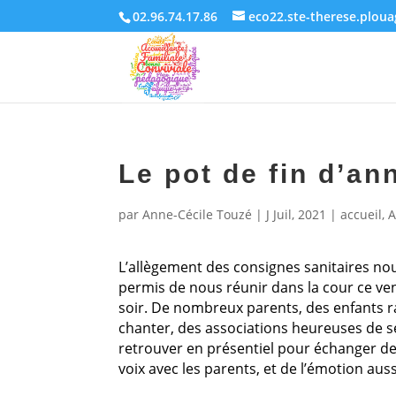
02.96.74.17.86
eco22.ste-therese.plou
Le pot de fin d’an
par
Anne-Cécile Touzé
|
J Juil, 2021
|
accueil
,
A
L’allègement des consignes sanitaires no
permis de nous réunir dans la cour ce ve
soir. De nombreux parents, des enfants r
chanter, des associations heureuses de s
retrouver en présentiel pour échanger de
voix avec les parents, et de l’émotion auss