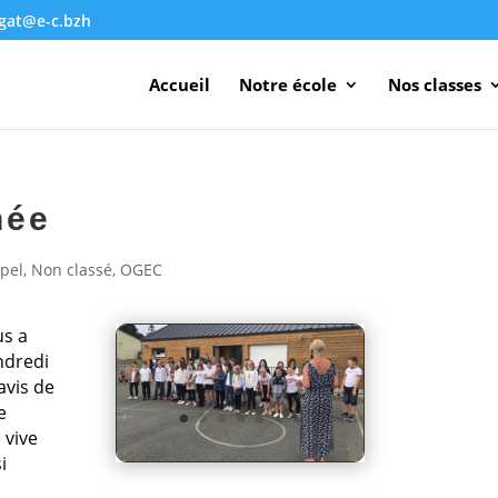
agat@e-c.bzh
Accueil
Notre école
Nos classes
née
pel
,
Non classé
,
OGEC
us a
ndredi
avis de
e
 vive
i