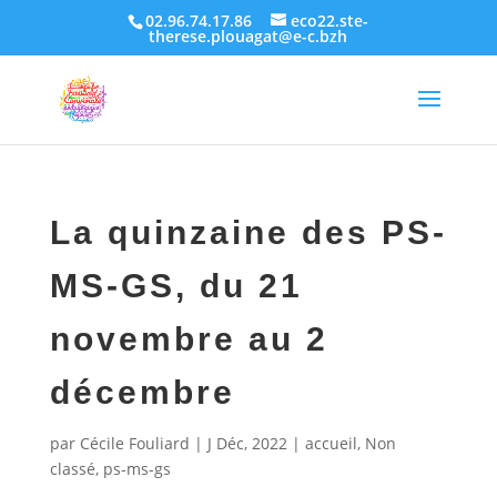
02.96.74.17.86
eco22.ste-
therese.plouagat@e-c.bzh
La quinzaine des PS-
MS-GS, du 21
novembre au 2
décembre
par
Cécile Fouliard
|
J Déc, 2022
|
accueil
,
Non
classé
,
ps-ms-gs