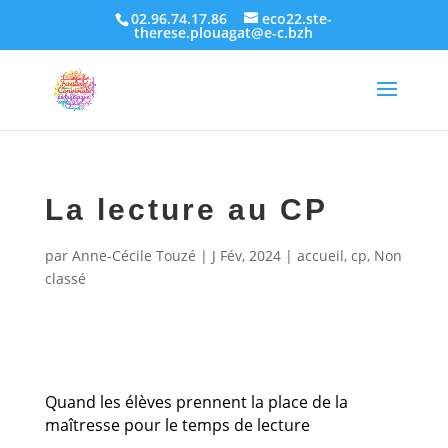
02.96.74.17.86
eco22.ste-
therese.plouagat@e-c.bzh
La lecture au CP
par
Anne-Cécile Touzé
|
J Fév, 2024
|
accueil
,
cp
,
Non
classé
Quand les élèves prennent la place de la
maîtresse pour le temps de lecture