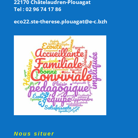
22170 Châtelaudren-Plouagat
Tel : 02 96 74 17 86
eco22.ste-therese.plouagat@e-c.bzh
Nous situer