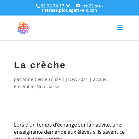
02.96.74.17.86
eco22.ste-
therese.plouagat@e-c.bzh
La crèche
par
Anne-Cécile Touzé
|
J Déc, 2021
|
accueil
,
Ensemble
,
Non classé
Lors d’un temps d’échange sur la nativité, une
enseignante demande aux élèves s’ils savent ce