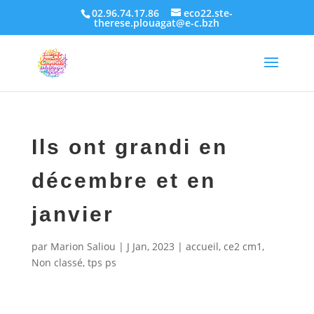
02.96.74.17.86
eco22.ste-
therese.plouagat@e-c.bzh
Ils ont grandi en
décembre et en
janvier
par
Marion Saliou
|
J Jan, 2023
|
accueil
,
ce2 cm1
,
Non classé
,
tps ps