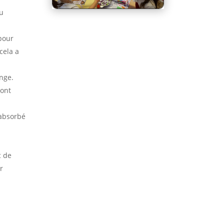
au
 pour
cela a
ange.
 ont
 absorbé
c de
r