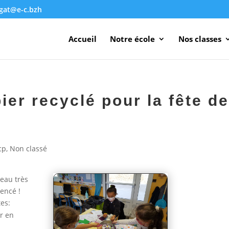
agat@e-c.bzh
Accueil
Notre école
Nos classes
ier recyclé pour la fête d
cp
,
Non classé
eau très
encé !
tes:
r en