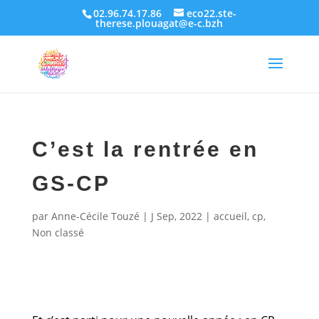
02.96.74.17.86
eco22.ste-
therese.plouagat@e-c.bzh
C’est la rentrée en
GS-CP
par
Anne-Cécile Touzé
|
J Sep, 2022
|
accueil
,
cp
,
Non classé