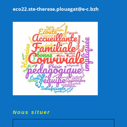
eco22.ste-therese.plouagat@e-c.bzh
Nous situer