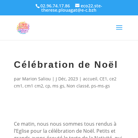
02.96.74.17.86
eco22.ste-
therese.plouagat@e-c.bzh
Célébration de Noël
par
Marion Saliou
|
J Déc, 2023
|
accueil
,
CE1
,
ce2
cm1
,
cm1 cm2
,
cp
,
ms gs
,
Non classé
,
ps-ms-gs
Ce matin, nous nous sommes tous rendus à
l’Eglise pour la célébration de Noël. Petits et