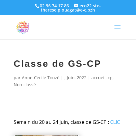
02.96.74.17.86
eco22.ste-
therese.plouagat@e-c.bzh
Classe de GS-CP
par
Anne-Cécile Touzé
|
J Juin, 2022
|
accueil
,
cp
,
Non classé
Semain du 20 au 24 juin, classe de GS-CP :
CLIC