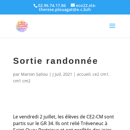
02.96.74.17.86
eco22.ste-
therese.plouagat@e-c.bzh
Sortie randonnée
par
Marion Saliou
|
J Juil, 2021
|
accueil
,
ce2 cm1
,
cm1 cm2
Le vendredi 2 juillet, les élèves de CE2-CM sont
partis sur le GR 34. Ils ont relié Tréveneuc à