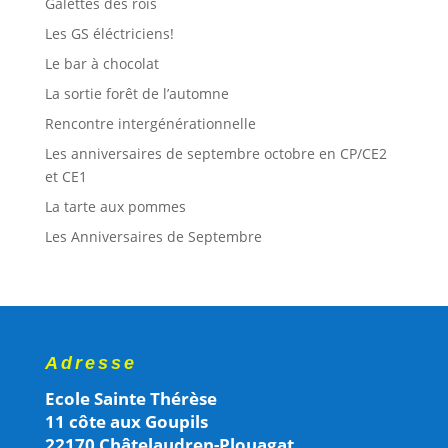
Galettes des rois
Les GS éléctriciens!
Le bar à chocolat
La sortie forêt de l’automne
Rencontre intergénérationnelle
Les anniversaires de septembre octobre en CP/CE2
et CE1
La tarte aux pommes
Les Anniversaires de Septembre
Adresse
Ecole Sainte Thérèse
11 côte aux Goupils
22170 Châtelaudren-Plouagat