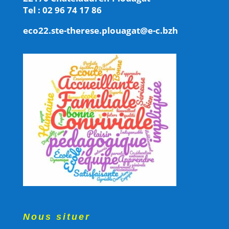
Tel : 02 96 74 17 86
eco22.ste-therese.plouagat@e-c.bzh
Nous situer