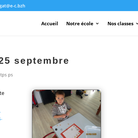
agat@e-c.bzh
Accueil
Notre école
Nos classes
 25 septembre
,
tps ps
te
-
5-