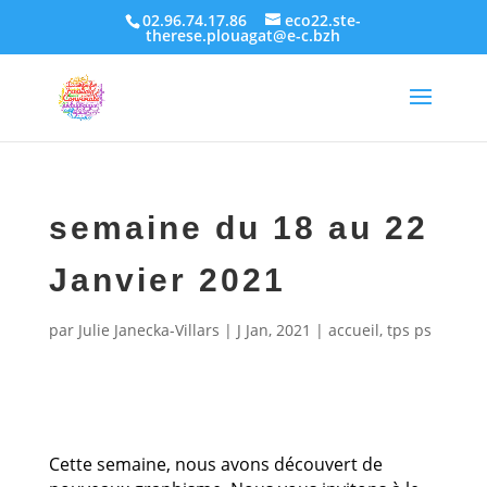
02.96.74.17.86
eco22.ste-
therese.plouagat@e-c.bzh
semaine du 18 au 22
Janvier 2021
par
Julie Janecka-Villars
|
J Jan, 2021
|
accueil
,
tps ps
Cette semaine, nous avons découvert de